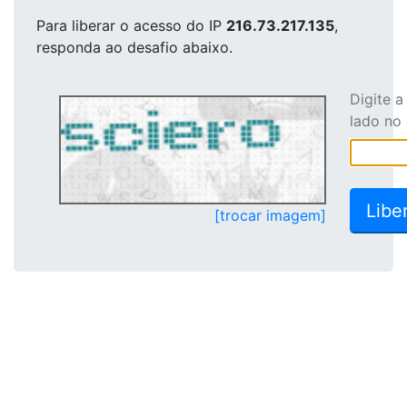
Para liberar o acesso
do IP
216.73.217.135
,
responda ao desafio abaixo.
Digite 
lado no
[trocar imagem]