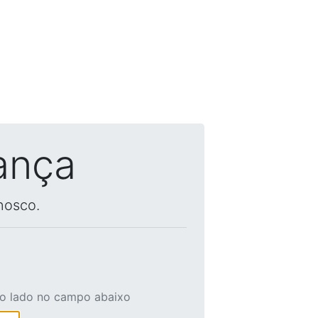
ança
nosco.
ao lado no campo abaixo