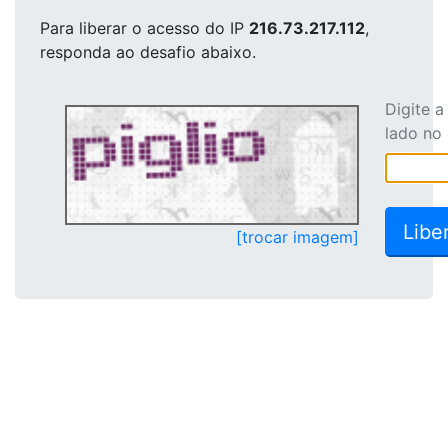
Para liberar o acesso
do IP
216.73.217.112
,
responda ao desafio abaixo.
Digite 
lado no
[trocar imagem]