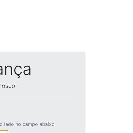
ança
nosco.
ao lado no campo abaixo